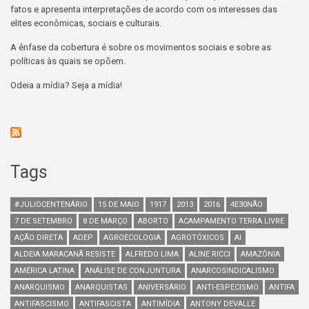
fatos e apresenta interpretações de acordo com os interesses das
elites econômicas, sociais e culturais.
A ênfase da cobertura é sobre os movimentos sociais e sobre as
políticas às quais se opõem.
Odeia a mídia? Seja a mídia!
Tags
#JULIOCENTENÁRIO
15 DE MAIO
1917
2013
2016
4E30NÃO
7 DE SETEMBRO
8 DE MARÇO
ABORTO
ACAMPAMENTO TERRA LIVRE
AÇÃO DIRETA
ADEP
AGROECOLOGIA
AGROTÓXICOS
AI
ALDEIA MARACANÃ RESISTE
ALFREDO LIMA
ALINE RICCI
AMAZÔNIA
AMÉRICA LATINA
ANÁLISE DE CONJUNTURA
ANARCOSINDICALISMO
ANARQUISMO
ANARQUISTAS
ANIVERSÁRIO
ANTI-ESPECISMO
ANTIFA
ANTIFASCISMO
ANTIFASCISTA
ANTIMÍDIA
ANTONY DEVALLE