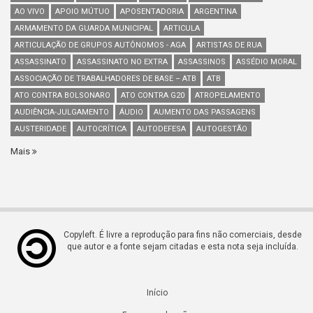
AO VIVO
APOIO MÚTUO
APOSENTADORIA
ARGENTINA
ARMAMENTO DA GUARDA MUNICIPAL
ARTICULA
ARTICULAÇÃO DE GRUPOS AUTÔNOMOS - AGA
ARTISTAS DE RUA
ASSASSINATO
ASSASSINATO NO EXTRA
ASSASSINOS
ASSÉDIO MORAL
ASSOCIAÇÃO DE TRABALHADORES DE BASE – ATB
ATB
ATO CONTRA BOLSONARO
ATO CONTRA G20
ATROPELAMENTO
AUDIÊNCIA-JULGAMENTO
ÁUDIO
AUMENTO DAS PASSAGENS
AUSTERIDADE
AUTOCRÍTICA
AUTODEFESA
AUTOGESTÃO
Mais
Copyleft. É livre a reprodução para fins não comerciais, desde
que autor e a fonte sejam citadas e esta nota seja incluída.
Início