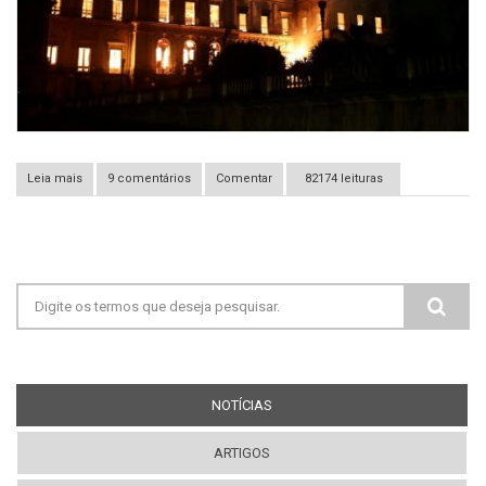
Leia mais
sobre Luzia se despede do Museu Nacional
9 comentários
Comentar
82174 leituras
Formulário de busca
NOTÍCIAS
(ABA ATIVA)
ARTIGOS