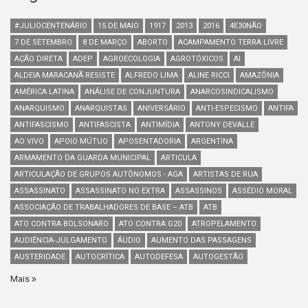
#JULIOCENTENÁRIO
15 DE MAIO
1917
2013
2016
4E30NÃO
7 DE SETEMBRO
8 DE MARÇO
ABORTO
ACAMPAMENTO TERRA LIVRE
AÇÃO DIRETA
ADEP
AGROECOLOGIA
AGROTÓXICOS
AI
ALDEIA MARACANÃ RESISTE
ALFREDO LIMA
ALINE RICCI
AMAZÔNIA
AMÉRICA LATINA
ANÁLISE DE CONJUNTURA
ANARCOSINDICALISMO
ANARQUISMO
ANARQUISTAS
ANIVERSÁRIO
ANTI-ESPECISMO
ANTIFA
ANTIFASCISMO
ANTIFASCISTA
ANTIMÍDIA
ANTONY DEVALLE
AO VIVO
APOIO MÚTUO
APOSENTADORIA
ARGENTINA
ARMAMENTO DA GUARDA MUNICIPAL
ARTICULA
ARTICULAÇÃO DE GRUPOS AUTÔNOMOS - AGA
ARTISTAS DE RUA
ASSASSINATO
ASSASSINATO NO EXTRA
ASSASSINOS
ASSÉDIO MORAL
ASSOCIAÇÃO DE TRABALHADORES DE BASE – ATB
ATB
ATO CONTRA BOLSONARO
ATO CONTRA G20
ATROPELAMENTO
AUDIÊNCIA-JULGAMENTO
ÁUDIO
AUMENTO DAS PASSAGENS
AUSTERIDADE
AUTOCRÍTICA
AUTODEFESA
AUTOGESTÃO
Mais