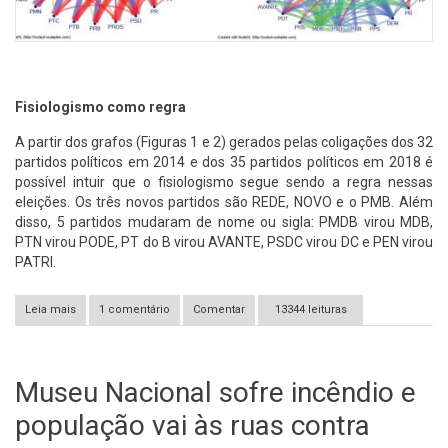
Fisiologismo como regra
A partir dos grafos (Figuras 1 e 2) gerados pelas coligações dos 32
partidos políticos em 2014 e dos 35 partidos políticos em 2018 é
possível intuir que o fisiologismo segue sendo a regra nessas
eleições. Os três novos partidos são REDE, NOVO e o PMB. Além
disso, 5 partidos mudaram de nome ou sigla: PMDB virou MDB,
PTN virou PODE, PT do B virou AVANTE, PSDC virou DC e PEN virou
PATRI.
Leia mais
sobre Grafos, Gráficos e Tabelas do fisiologismo: eleições do
1 comentário
Comentar
13344 leituras
executivo de 2014 e 2018
Museu Nacional sofre incêndio e
população vai às ruas contra