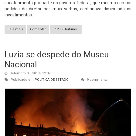
sucateamento por parte do governo federal, que mesmo com os
pedidos do diretor por mais verbas, continuava diminuindo os
investimentos.
Leia mais
sobre Museu Nacional sofre incêndio e população vai às ruas
Comentar
12806 leituras
contra sucateamento
Luzia se despede do Museu
Nacional
Setembro 03, 2018 - 12:32
Publicado em:
POLÍTICA DE ESTADO
9 comments