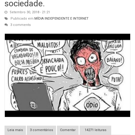
sociedade.
Setembro 30, 2018 - 21:21
Publicado em:
MÍDIA INDEPENDENTE E INTERNET
3 comments
Leia mais
3 comentários
sobre Pra mim, comentários de facebook são uma das
Comentar
14271 leituras
melhores coisas que temos enquanto sociedade.